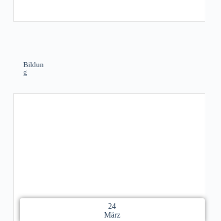
Bildun
g
24
März