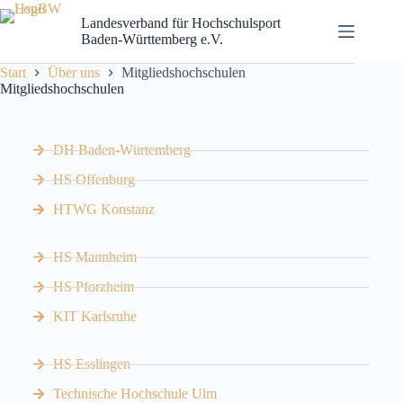
Landesverband für Hochschulsport
Baden-Württemberg e.V.
Start
Über uns
Mitgliedshochschulen
Mitgliedshochschulen
DH Baden-Würtemberg
HS Offenburg
HTWG Konstanz
HS Mannheim
HS Pforzheim
KIT Karlsruhe
HS Esslingen
Technische Hochschule Ulm